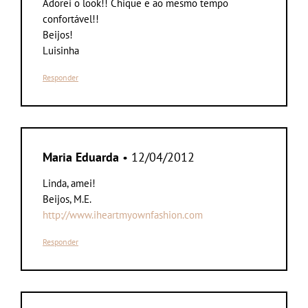
Adorei o look!! Chique e ao mesmo tempo
confortável!!
Beijos!
Luisinha
Responder
Maria Eduarda
• 12/04/2012
Linda, amei!
Beijos, M.E.
http://www.iheartmyownfashion.com
Responder