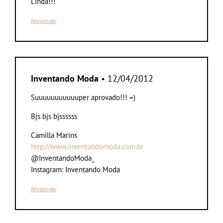
Linda!!!
Responder
Inventando Moda
• 12/04/2012
Suuuuuuuuuuuper aprovado!!! =)
Bjs bjs bjssssss
Camilla Marins
http://www.inventandomoda.com.br
@InventandoModa_
Instagram: Inventando Moda
Responder