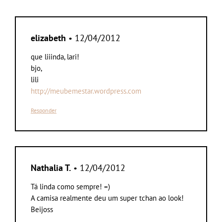
elizabeth
• 12/04/2012
que liiinda, lari!
bjo,
lili
http://meubemestar.wordpress.com
Responder
Nathalia T.
• 12/04/2012
Tá linda como sempre! =)
A camisa realmente deu um super tchan ao look!
Beijoss