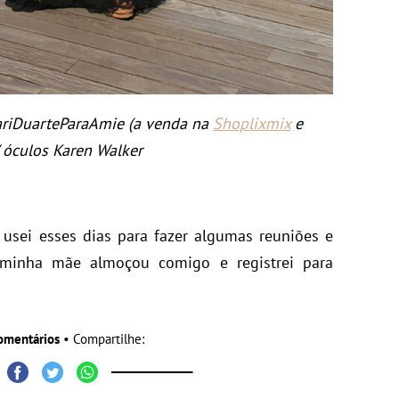
ariDuarteParaAmie (a venda na
Shoplixmix
e
/ óculos Karen Walker
 usei esses dias para fazer algumas reuniões e
 minha mãe almoçou comigo e registrei para
omentários
• Compartilhe: