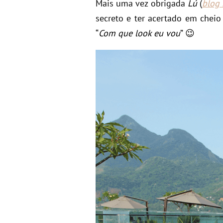
Mais uma vez obrigada
Lú
(
blog
secreto e ter acertado em chei
“
Com que look eu vou
” 😉