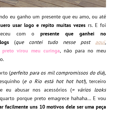
ando eu ganho um presente que eu amo, ou até
uero usar logo e repito muitas vezes
rs. E foi
onteceu com o
presente que ganhei no
logs
(
que contei tudo nesse post
aqui
,
 preto virou meu curinga
, não para no meu
o.
rto (
perfeito para os mil compromissos do dia
),
esquinho (
e o Rio está hot hot hot!
), terceiro
e eu abusar nos acessórios (
= vários looks
, quarto porque preto emagrece hahaha… E vou
ar facilmente uns 10 motivos dele ser uma peça