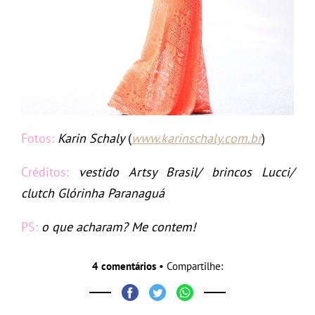
Fotos:
Karin Schaly
(
www.karinschaly.com.br
)
Créditos:
vestido Artsy Brasil/ brincos Lucci/
clutch Glórinha Paranaguá
PS:
o que acharam? Me contem!
4 comentários
• Compartilhe: