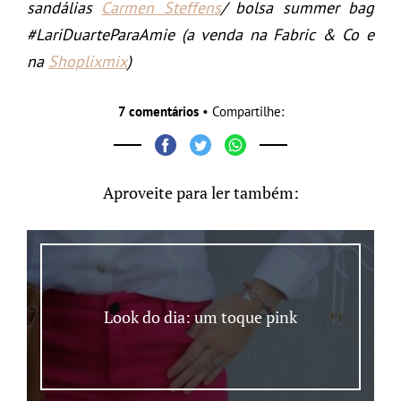
sandálias
Carmen Steffens
/ bolsa summer bag
#LariDuarteParaAmie (a venda na Fabric & Co e
na
Shoplixmix
)
7 comentários
• Compartilhe:
Aproveite para ler também:
Look do dia: um toque pink