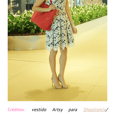
Créditos:
vestido Artsy para
Shoplixmix
/