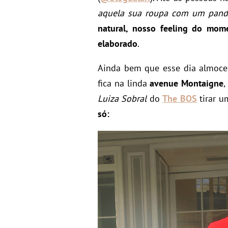
aquela sua roupa com um pand
natural, nosso feeling do mo
elaborado
.
Ainda bem que esse dia almoc
fica na linda
avenue Montaigne
,
Luiza Sobral
do
The BOS
tirar u
só: