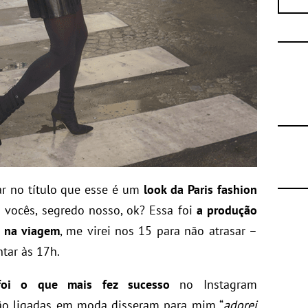
ar no título que esse é um
look da Paris fashion
 vocês, segredo nosso, ok? Essa foi
a produção
i na viagem
, me virei nos 15 para não atrasar –
tar às 17h.
foi o que mais fez sucesso
no Instagram
não ligadas em moda disseram para mim “
adorei