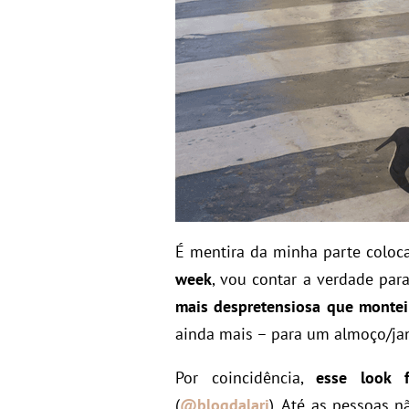
É mentira da minha parte coloc
week
, vou contar a verdade para
mais despretensiosa que monte
ainda mais – para um almoço/jan
Por coincidência,
esse look 
(
@blogdalari
). Até as pessoas 