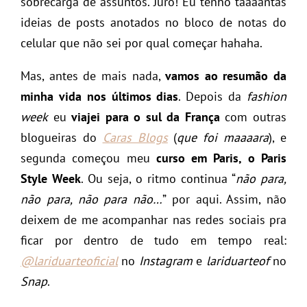
sobrecarga de assuntos. Juro! Eu tenho taaaantas
ideias de posts anotados no bloco de notas do
celular que não sei por qual começar hahaha.
Mas, antes de mais nada,
vamos ao resumão da
minha vida nos últimos dias
. Depois da
fashion
week
eu
viajei para o sul da França
com outras
blogueiras do
Caras Blogs
(
que foi maaaara
), e
segunda começou meu
curso em Paris, o Paris
Style Week
. Ou seja, o ritmo continua “
não para,
não para, não para não…
” por aqui. Assim, não
deixem de me acompanhar nas redes sociais pra
ficar por dentro de tudo em tempo real:
@lariduarteoficial
no
Instagram
e
lariduarteof
no
Snap
.