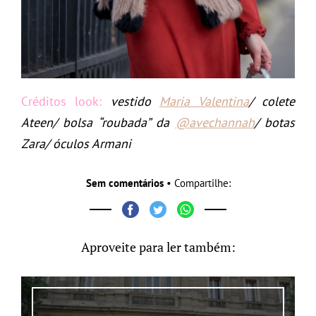
Créditos look:
vestido
Maria Valentina
/ colete
Ateen/ bolsa “roubada” da
@avechannah
/ botas
Zara/ óculos Armani
Sem comentários
• Compartilhe:
Aproveite para ler também: