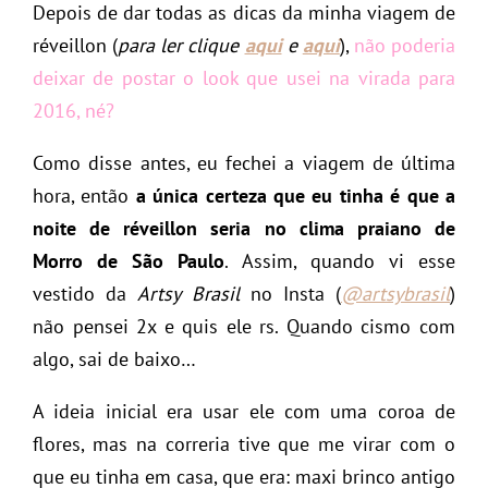
Depois de dar todas as dicas da minha viagem de
réveillon (
para ler clique
aqui
e
aqui
),
não poderia
deixar de postar o look que usei na virada para
2016, né?
Como disse antes, eu fechei a viagem de última
hora, então
a única certeza que eu tinha é que a
noite de réveillon seria no clima praiano de
Morro de São Paulo
. Assim, quando vi esse
vestido da
Artsy Brasil
no Insta (
@artsybrasil
)
não pensei 2x e quis ele rs. Quando cismo com
algo, sai de baixo…
A ideia inicial era usar ele com uma coroa de
flores, mas na correria tive que me virar com o
que eu tinha em casa, que era: maxi brinco antigo