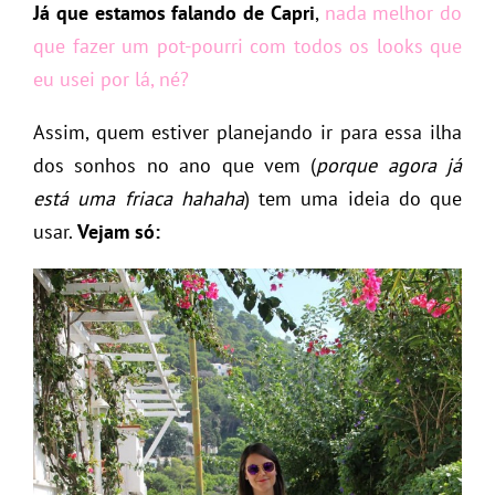
Já que estamos falando de Capri
,
nada melhor do
que fazer um pot-pourri com todos os looks que
eu
usei por lá, né?
Assim, quem estiver planejando ir para essa ilha
dos sonhos no ano que vem (
porque agora já
está uma friaca hahaha
) tem uma ideia do que
usar.
Vejam só: