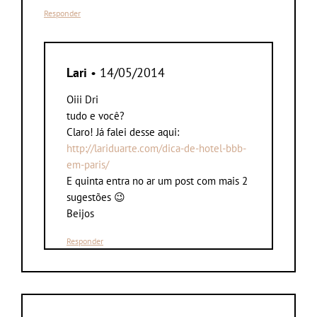
Responder
Lari
• 14/05/2014
Oiii Dri
tudo e você?
Claro! Já falei desse aqui:
http://lariduarte.com/dica-de-hotel-bbb-
em-paris/
E quinta entra no ar um post com mais 2
sugestões 😉
Beijos
Responder