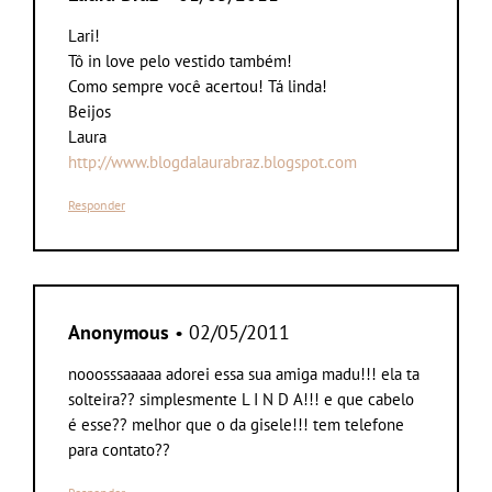
Lari!
Tô in love pelo vestido também!
Como sempre você acertou! Tá linda!
Beijos
Laura
http://www.blogdalaurabraz.blogspot.com
Responder
Anonymous
• 02/05/2011
nooosssaaaaa adorei essa sua amiga madu!!! ela ta
solteira?? simplesmente L I N D A!!! e que cabelo
é esse?? melhor que o da gisele!!! tem telefone
para contato??