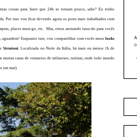
antas coisas para fazer que 24h se tornam pouco, sabe? Eu tenho
. Por isso vou ficar devendo agora os posts mais trabalhados com
compras, places must-go, etc. Mas, estou anotando tuuu-do para vocês
A
is, aguardem! Enquanto isso, vou compartilhar com vocês meus
looks
c
de
Sirmioni
. Localizada no Norte da Itália, há mais ou menos 1h de
 muitas casas de veraneios de milaneses, turistas, onde todo mundo
ce um mar).