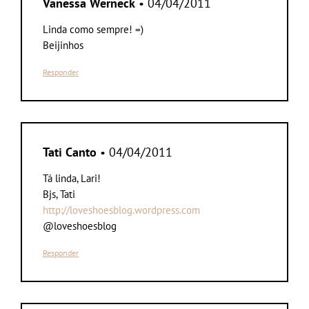
Vanessa Werneck
• 04/04/2011
Linda como sempre! =)
Beijinhos
Responder
Tati Canto
• 04/04/2011
Tá linda, Lari!
Bjs, Tati
http://loveshoesblog.wordpress.com
@loveshoesblog
Responder