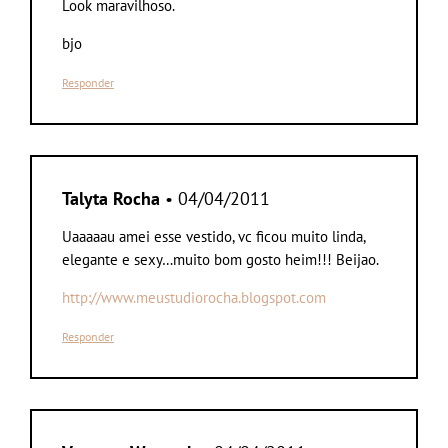
Look maravilhoso.
bjo
Responder
Talyta Rocha
• 04/04/2011
Uaaaaau amei esse vestido, vc ficou muito linda,
elegante e sexy…muito bom gosto heim!!! Beijao.
http://www.meustudiorocha.blogspot.com
Responder