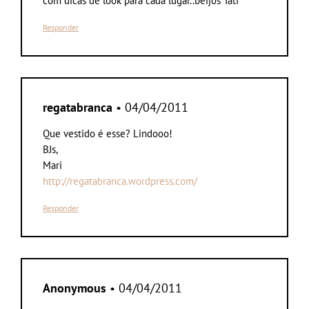
com dicas de look para cada lugar..beijos Tati
Responder
regatabranca
• 04/04/2011
Que vestido é esse? Lindooo!
BJs,
Mari
http://regatabranca.wordpress.com/
Responder
Anonymous
• 04/04/2011