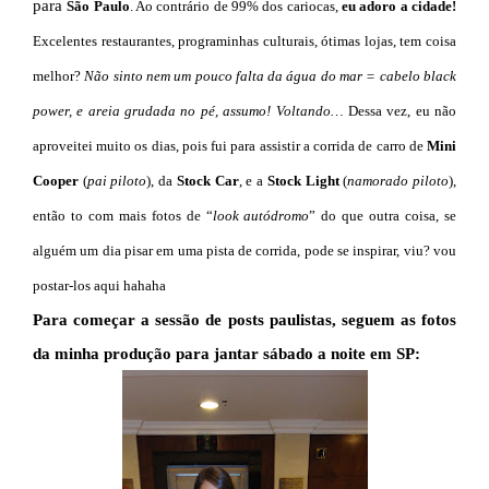
para
São Paulo
. Ao contrário de 99% dos cariocas,
eu adoro a cidade!
Excelentes restaurantes, programinhas culturais, ótimas lojas,
tem coisa
melhor?
Não sinto nem um pouco falta da água do mar = cabelo black
power, e areia grudada no pé, assumo! Voltando…
Dessa vez, eu não
aproveitei muito os dias, pois fui para assistir a corrida de carro de
Mini
Cooper
(
pai piloto
), da
Stock Car
, e a
Stock Light
(
namorado piloto
),
então to com mais fotos de “
look autódromo
” do que outra coisa, se
alguém um dia pisar em uma pista de corrida, pode se inspirar, viu? vou
postar-los aqui hahaha
Para começar a sessão de posts paulistas, seguem as fotos
da minha produção para jantar sábado a noite em SP: