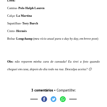
Look:
Camisa-
Polo Halph Lauren
Calça-
La Martina
Sapatilhas-
Tory Burch
Cinto-
Hermès
Bolsa-
Longchamp
(
meu vício atual para o day by day, em breve post
)
Obs:
não reparem minha cara de cansada! Eu tirei a foto quando
cheguei em casa, depois do dia todo na rua. Desculpa aceita? 🙂
3 comentários
• Compartilhe: