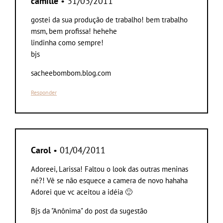
camille
• 31/03/2011
gostei da sua produção de trabalho! bem trabalho
msm, bem profissa! hehehe
lindinha como sempre!
bjs
sacheebombom.blog.com
Responder
Carol
• 01/04/2011
Adoreei, Larissa! Faltou o look das outras meninas
né?! Vê se não esquece a camera de novo hahaha
Adorei que vc aceitou a idéia 🙂
Bjs da "Anônima" do post da sugestão