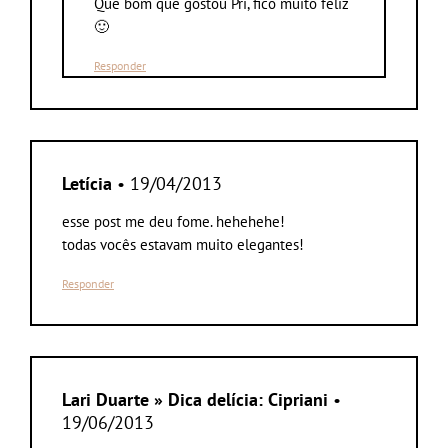
Que bom que gostou Pri, fico muito feliz
🙂
Responder
Letícia
• 19/04/2013
esse post me deu fome. hehehehe!
todas vocês estavam muito elegantes!
Responder
Lari Duarte » Dica delícia: Cipriani
•
19/06/2013