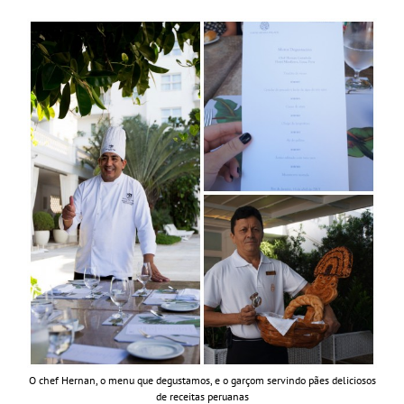
O chef Hernan, o menu que degustamos, e o garçom servindo pães deliciosos
de receitas peruanas