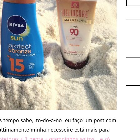
 tempo sabe, to-do-a-no eu faço um post com
 ultimamente minha necesseire está mais para
otetores + 1 pente + grampinhos soltos… e só.