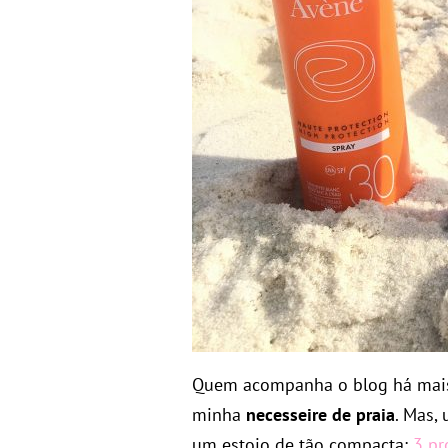
Quem acompanha o blog há mais
minha
necesseire de praia
. Mas,
um estojo de tão compacta:
3 pr