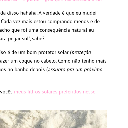
Nada disso hahaha. A verdade é que eu mudei
 Cada vez mais estou comprando menos e de
acho que foi uma consequência natural eu
ara pegar sol”, sabe?
iso é de um bom protetor solar (
proteção
 fazer um coque no cabelo. Como não tenho mais
fios no banho depois (
assunto pra um próximo
 vocês
meus filtros solares preferidos nesse