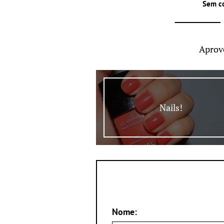
Sem c
Aprov
Nails!
Nome: