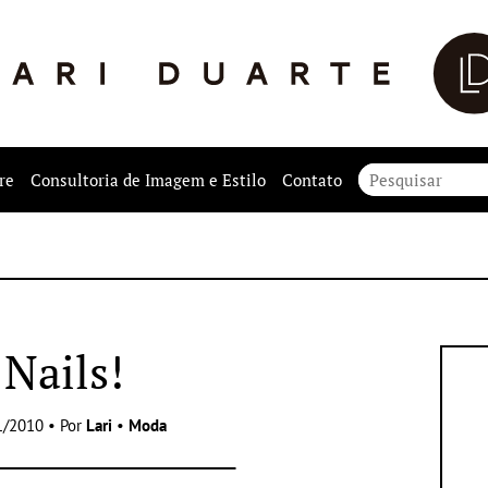
re
Consultoria de Imagem e Estilo
Contato
Nails!
1/2010 • Por
Lari
•
Moda