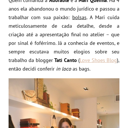
Quem comanda a
Adorable
é a
Mari Queima
. Há 4
anos ela abandonou o mundo jurídico e passou a
trabalhar com sua paixão:
bolsas
. A Mari cuida
meticulosamente de cada detalhe, desde a
criação até a apresentação final no atelier – que
por sinal é foférrimo. Já a conhecia de eventos, e
sempre escutava muitos elogios sobre seu
trabalho da blogger
Tati Canto
(
Love Shoes Blog
),
então decidi conferir
in loco
as bags.