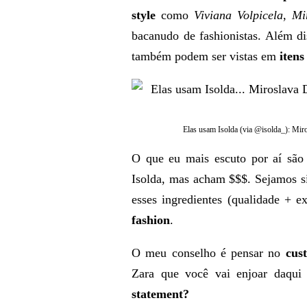
style
como
Viviana Volpicela
,
Mir
bacanudo de fashionistas. Além di
também podem ser vistas em
itens
Elas usam Isolda (via @isolda_): Mir
O que eu mais escuto por aí são
Isolda, mas acham $$$. Sejamos s
esses ingredientes (qualidade + e
fashion
.
O meu conselho é pensar no
cus
Zara que você vai enjoar daqu
statement?