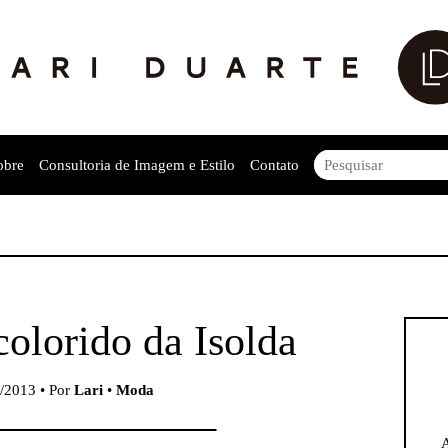
obre
Consultoria de Imagem e Estilo
Contato
olorido da Isolda
/2013 • Por
Lari
•
Moda
A