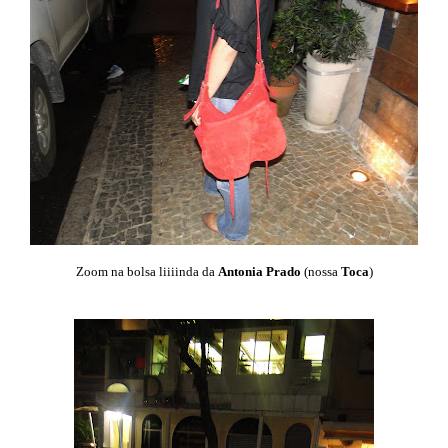
Zoom na bolsa liiiinda da
Antonia Prado
(nossa
Toca
)