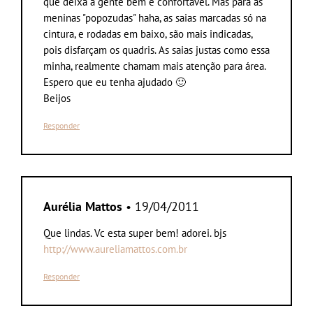
que deixa a gente bem e confortável. Mas para as
meninas "popozudas" haha, as saias marcadas só na
cintura, e rodadas em baixo, são mais indicadas,
pois disfarçam os quadris. As saias justas como essa
minha, realmente chamam mais atenção para área.
Espero que eu tenha ajudado 🙂
Beijos
Responder
Aurélia Mattos
• 19/04/2011
Que lindas. Vc esta super bem! adorei. bjs
http://www.aureliamattos.com.br
Responder