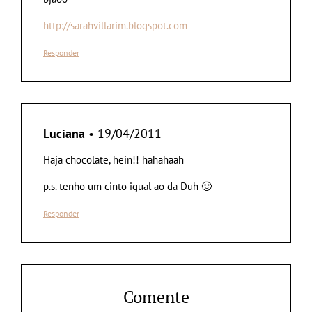
http://sarahvillarim.blogspot.com
Responder
Luciana
• 19/04/2011
Haja chocolate, hein!! hahahaah
p.s. tenho um cinto igual ao da Duh 🙂
Responder
Comente