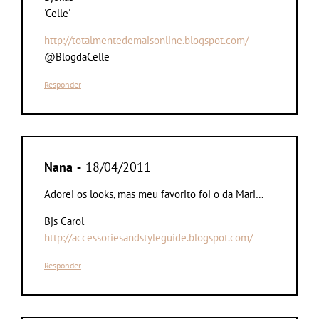
'Celle'
http://totalmentedemaisonline.blogspot.com/
@BlogdaCelle
Responder
Nana
• 18/04/2011
Adorei os looks, mas meu favorito foi o da Mari…
Bjs Carol
http://accessoriesandstyleguide.blogspot.com/
Responder