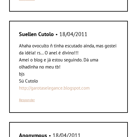
Suellen Cutolo
• 18/04/2011
Ahaha ovoculto ñ tinha escutado ainda, mas gostei
da idéia! rs… O anel é divino!!!
Amei o blog e já estou seguindo. Dá uma
olhadinha no meu tb!
bjs
Sú Cutolo
http://garotaselegance.blogspot.com
Responder
Anonymous
• 18/04/2011