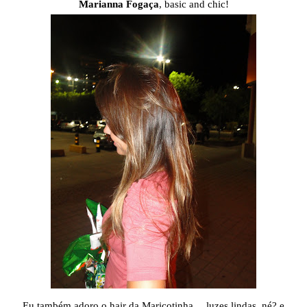
Marianna Fogaça
, basic and chic!
Eu também adoro o hair da Maricotinha… luzes lindas, né? e