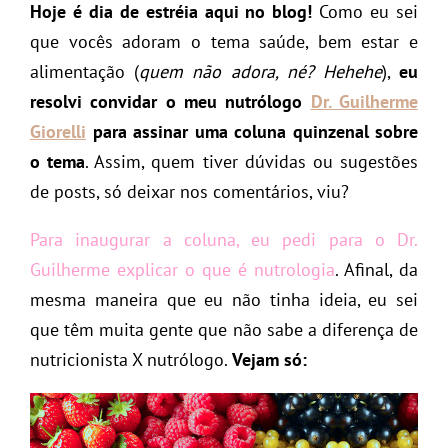
Hoje é dia de estréia aqui no blog!
Como eu sei
que vocês adoram o tema saúde, bem estar e
alimentação (
quem não adora, né? Hehehe
),
eu
resolvi convidar o meu nutrólogo
Dr. Guilherme
Giorelli
para assinar uma coluna quinzenal sobre
o tema
. Assim, quem tiver dúvidas ou sugestões
de posts, só deixar nos comentários, viu?
Para inaugurar a coluna, eu pedi para o Dr.
Guilherme explicar o que é nutrologia
. Afinal, da
mesma maneira que eu não tinha ideia, eu sei
que têm muita gente que não sabe a diferença de
nutricionista X nutrólogo.
Vejam só: