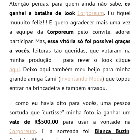
Atenção peruas, para quem ainda não sabe,
eu
ganhei a batalha de look
Corporeum
.
Eu fiquei
muuuito feliz!!! E quero agradecer mais uma vez
a equipe da
Corporeum
pelo convite, adorei
participar. Mas,
essa vitória só foi possível graças
a vocês
, leitoras tão queridas, que votaram na
minha produção – para rever o look clique
aqui
. Deixo aqui também meu beijo para minha
grande amiga Cami (
Inventando Moda
) que topou
entrar na brincadeira e também arrasou.
E como eu havia dito para vocês, uma pessoa
sortuda que “curtisse” minha foto ia ganhar um
vale de R$500,00
para usar a vontade na
Corporeum
. E a sorteada foi
Bianca Buzin
.