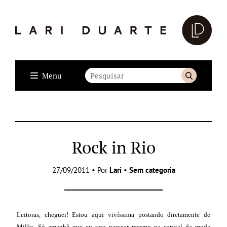
Menu
Rock in Rio
27/09/2011 • Por
Lari
•
Sem categoria
Leitoras, cheguei! Estou aqui vivíssima postando diretamente de
Milão. Só amanhã que eu vou passear mesmo na capital da moda