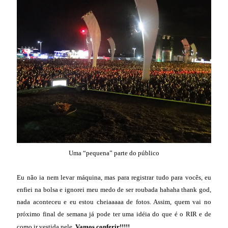
Uma “pequena” parte do público
Eu não ia nem levar máquina, mas para registrar tudo para vocês, eu
enfiei na bolsa e ignorei meu medo de ser roubada hahaha thank god,
nada aconteceu e eu estou cheiaaaaa de fotos. Assim, quem vai no
próximo final de semana já pode ter uma idéia do que é o RIR e de
como ir vestida nele.
Vamos conferir!!!!!