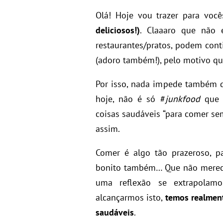
Olá! Hoje vou trazer para voc
deliciosos!)
. Claaaro que não 
restaurantes/pratos, podem cont
(adoro também!), pelo motivo qu
Por isso, nada impede também q
hoje, não é só #
junkfood
que t
coisas saudáveis “para comer se
assim.
Comer é algo tão prazeroso, pa
bonito também… Que não merece 
uma reflexão se extrapolamo
alcançarmos isto,
temos realmen
saudáveis
.