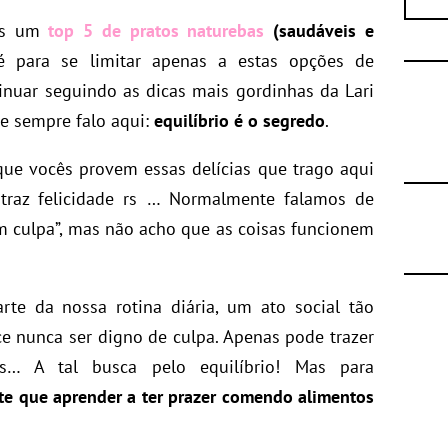
ês um
top 5 de pratos naturebas
(saudáveis e
é para se limitar apenas a estas opções de
inuar seguindo as dicas mais gordinhas da Lari
e sempre falo aqui:
equilíbrio é o segredo
.
ue vocês provem essas delícias que trago aqui
raz felicidade rs … Normalmente falamos de
m culpa”, mas não acho que as coisas funcionem
rte da nossa rotina diária, um ato social tão
nunca ser digno de culpa. Apenas pode trazer
s… A tal busca pelo equilíbrio! Mas para
te que aprender a ter prazer comendo alimentos