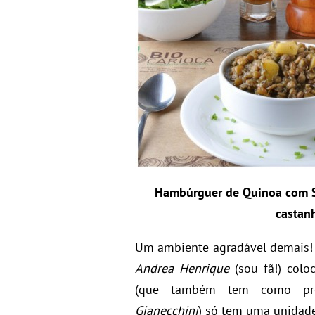
Hambúrguer de Quinoa com Sa
castan
Um ambiente agradável demais! 
Andrea Henrique
(sou fã!) colo
(que também tem como pro
Gianecchini
) só tem uma unidade