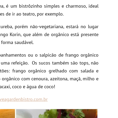
a, é um bistrôzinho simples e charmoso, ideal
s de ir ao teatro, por exemplo.
reba, porém não-vegetariana, estará no lugar
ango Korin, que além de orgânico está presente
 forma saudável.
panhamentos ou o salpicão de frango orgânico
 uma refeição. Os sucos também são tops, não
tões: frango orgânico grelhado com salada e
go orgânico com cenoura, azeitona, maçã, milho e
acaxi, coco e água de coco!
eagardenbistro.com.br