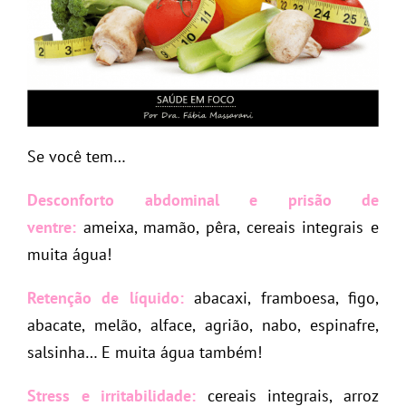
Se você tem…
Desconforto abdominal e prisão de
ventre:
ameixa, mamão, pêra, cereais integrais e
muita água!
Retenção de líquido:
abacaxi, framboesa, figo,
abacate, melão, alface, agrião, nabo, espinafre,
salsinha… E muita água também!
Stress e irritabilidade:
cereais integrais, arroz