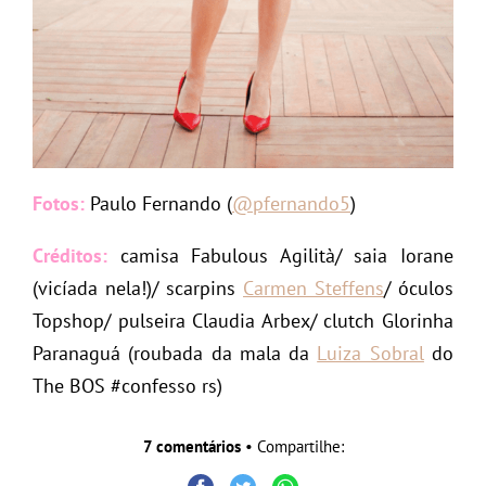
Fotos:
Paulo Fernando (
@pfernando5
)
Créditos:
camisa Fabulous Agilità/ saia Iorane
(vicíada nela!)/ scarpins
Carmen Steffens
/ óculos
Topshop/ pulseira Claudia Arbex/ clutch Glorinha
Paranaguá (roubada da mala da
Luiza Sobral
do
The BOS #confesso rs)
7 comentários
• Compartilhe: