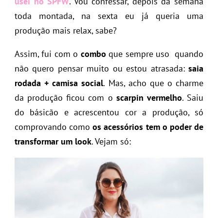
usei no SPFW
. Vou confessar, depois da semana
toda montada, na sexta eu já queria uma
produção mais relax, sabe?
Assim, fui com o
combo
que sempre uso quando
não quero pensar muito ou estou atrasada:
saia
rodada + camisa social
. Mas, acho que o charme
da produção ficou com o
scarpin vermelho
. Saiu
do básicão e acrescentou cor a produção, só
comprovando como
os acessórios tem o poder de
transformar um look
. Vejam só: