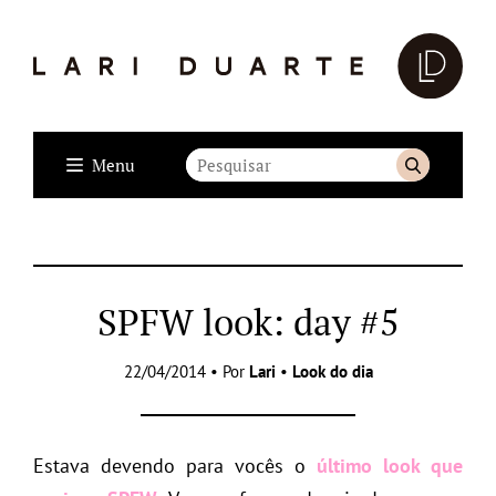
Menu
SPFW look: day #5
22/04/2014 • Por
Lari
•
Look do dia
Estava devendo para vocês o
último look que