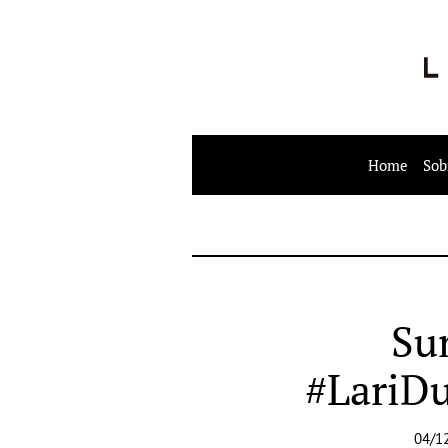
Home
Sob
Su
#LariD
04/1