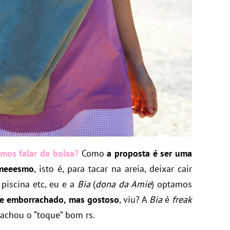
mos falar da bolsa?
Como
a proposta é ser uma
 meeesmo
, isto é, para tacar na areia, deixar cair
piscina etc, eu e a
Bia
(
dona da Amie
) optamos
ue emborrachado, mas gostoso
, viu? A
Bia
é
freak
achou o “toque” bom rs.