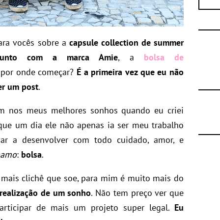
ara vocês
sobre a
capsule collection de summer
junto com a marca Amie
, a
bolsa de
 por onde começar?
É a primeira vez que eu não
er um post
.
m nos meus melhores sonhos quando eu criei
 que um dia ele não apenas ia ser meu trabalho
var a desenvolver com todo cuidado, amor, e
aamo
:
bolsa
.
 mais clichê que soe, para mim é muito mais do
 realização de um sonho
. Não tem preço ver que
rticipar de mais um projeto super legal.
Eu