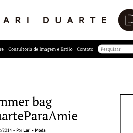
re
Consultoria de Imagem e Estilo
Contato
mmer bag
uarteParaAmie
2/2014 • Por
Lari
•
Moda