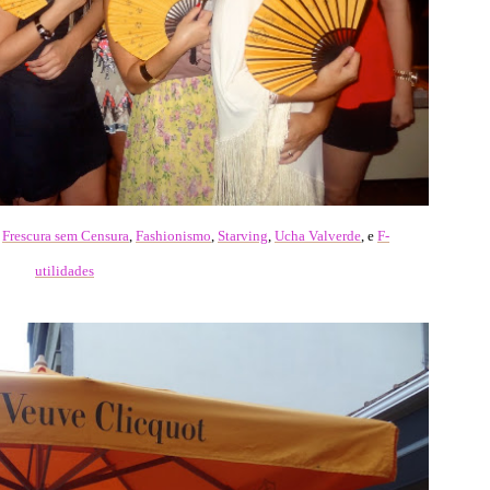
,
Frescura sem Censura
,
Fashionismo
,
Starving
,
Ucha Valverde
, e
F-
utilidades