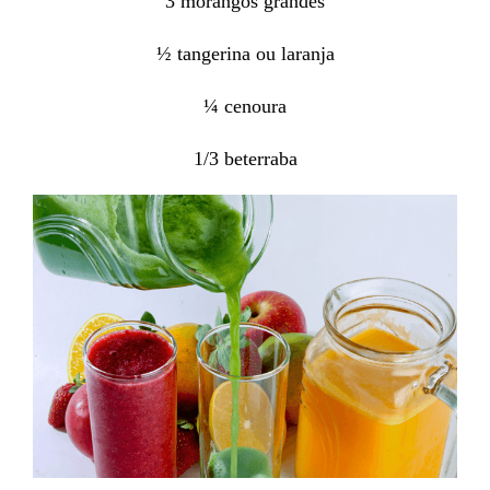
3 morangos grandes
½ tangerina ou laranja
¼ cenoura
1/3 beterraba