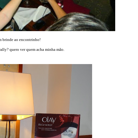
 brinde ao encontrinho!
wally? quero ver quem acha minha mão.