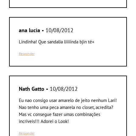
ana lucia
• 10/08/2012
Lindinha! Que sandalia liiiiinda bjin té+
Responder
Nath Gatto
• 10/08/2012
Eu nao consigo usar amarelo de jeito nenhum Lari!
Nao tenho uma peca amarela no closet, acredita?
Mas vc consegue fazer umas combinações
incríveis!!! Adorei o Look!
Responder