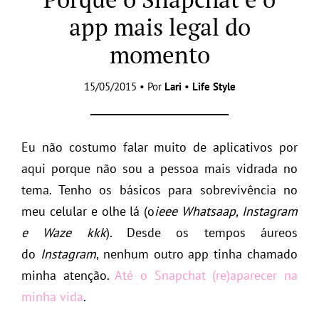
app mais legal do
momento
15/05/2015 • Por
Lari
•
Life Style
Eu não costumo falar muito de aplicativos por
aqui porque não sou a pessoa mais vidrada no
tema. Tenho os básicos para sobrevivência no
meu celular e olhe lá (o
ieee Whatsaap, Instagram
e Waze kkk
). Desde os tempos áureos
do
Instagram
, nenhum outro app tinha chamado
minha atenção.
Até o Snapchat (re)aparecer na
minha vida
.