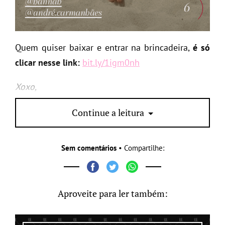
Quem quiser baixar e entrar na brincadeira,
é só
clicar nesse link:
bit.ly/1igm0nh
Xoxo,
Lari Duarte (Hahaha não resisti ao trocadilho!)
Continue a leitura
Sem comentários
• Compartilhe:
Aproveite para ler também: