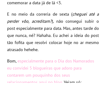
comemorar a data já de lá <3.
E no meio da correria de sexta (
cheguei até a
perder vôo, acreditam?
), não consegui subir o
post especialmente para data. Mas, antes tarde do
que nunca, né? Hahaha. Eu achei a ideia do post
tão fofita que resolvi colocar hoje no ar mesmo
atrasado hehehe.
Bom,
especialmente para o Dia dos Namorados
eu convidei 5 blogueiras que adoro para
contarem um pouquinho dos seus
relacionamentos aqui no blog
. Vejam só: