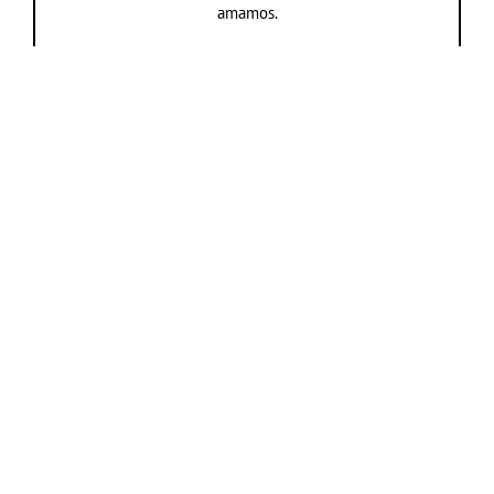
amamos.
Navegue nas categorias
Navegue nos assuntos
YouTube
Facebook