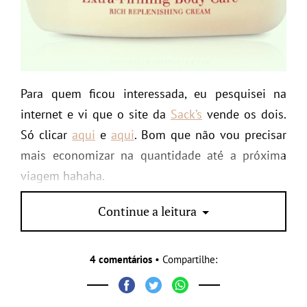
Para quem ficou interessada, eu pesquisei na
internet e vi que o site da
Sack’s
vende os dois.
Só clicar
aqui
e
aqui
. Bom que não vou precisar
mais economizar na quantidade até a próxima
viagem hahaha.
Mais uma vez vamos gritar,
xô celulite!
Continue a leitura
4 comentários
• Compartilhe: