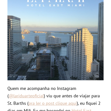
Quem me acompanha no Instagram
(
@lariduarteoficial
) viu que antes de viajar para
St. Barths (
pra ler o post clique aqui
), eu fiquei 2
dias em MIA. Eu me hospedei no
Hotel East