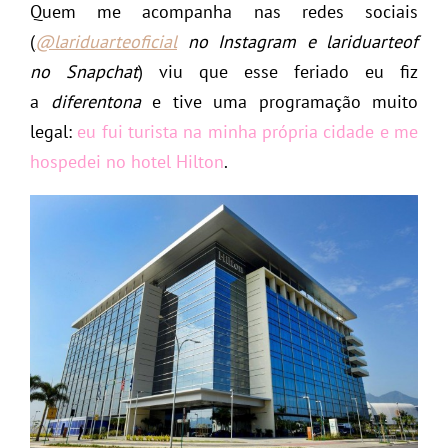
Quem me acompanha nas redes sociais
(
@lariduarteoficial
no Instagram e lariduarteof
no Snapchat
) viu que esse feriado eu fiz
a
diferentona
e tive uma programação muito
legal:
eu fui turista na minha própria cidade e me
hospedei no hotel Hilton
.