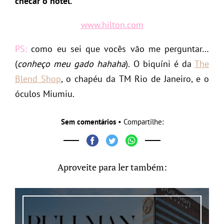
checar o hotel.
www.hilton.com
PS:
como eu sei que vocês vão me perguntar…
(
conheço meu gado hahaha
). O biquíni é da
The
Blend Shop
, o chapéu da TM Rio de Janeiro, e o
óculos Miumiu.
Sem comentários
• Compartilhe:
Aproveite para ler também: