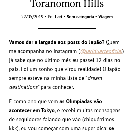
Toranomon Hills
22/05/2019 • Por
Lari
•
Sem categoria
•
Viagem
Vamos dar a largada aos posts do Japão?
Quem
me acompanha no Instagram (
@lariduarteoficial
)
já sabe que no último mês eu passei 12 dias no
país. Foi um sonho que virou realidade! O Japão
sempre esteve na minha lista de “
dream
destinations
” para conhecer.
E como ano que vem
as Olimpíadas vão
acontecer em Tokyo
, e recebi muitas mensagens
de seguidores falando que vão (chiquérrimos
kkk), eu vou começar com uma super dica:
se