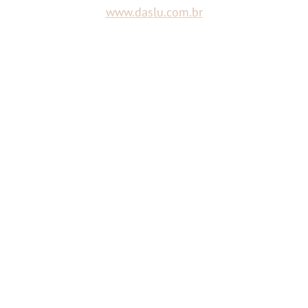
www.daslu.com.br
PS:
me contem,
qual foi o look do desfile favorito
de vocês?
Continue a leitura
5 comentários
• Compartilhe:
Aproveite para ler também:
Elie Saab Fall 2013