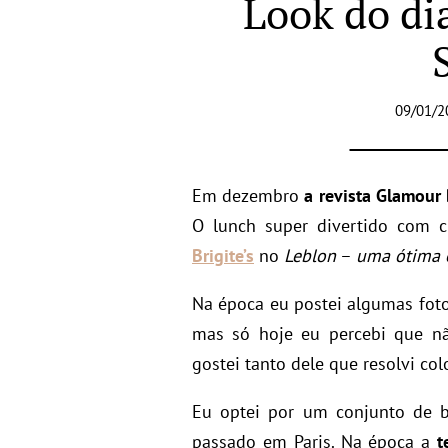
Look do di
09/01/2
Em dezembro
a revista Glamour
O lunch super divertido com c
Brigite’s
no
Leblon
–
uma ótima o
Na época eu postei algumas foto
mas só hoje eu percebi que n
gostei tanto dele que resolvi co
Eu optei por um conjunto de b
passado em Paris. Na época a
t