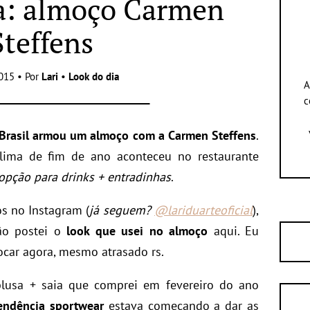
a: almoço Carmen
Steffens
015 • Por
Lari
•
Look do dia
A
c
 Brasil armou um almoço com a Carmen Steffens
.
lima de fim de ano aconteceu no restaurante
pção para drinks + entradinhas
.
s no Instagram (
já seguem?
@lariduarteoficial
),
ão postei o
look que usei no almoço
aqui. Eu
locar agora, mesmo atrasado rs.
lusa + saia que comprei em fevereiro do ano
endência sportwear
estava começando a dar as