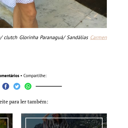
e/ clutch Glorinha Paranaguá/ Sandálias
Carmen
omentários
• Compartilhe:
eite para ler também: