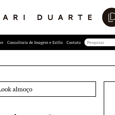
re
Consultoria de Imagem e Estilo
Contato
Look almoço