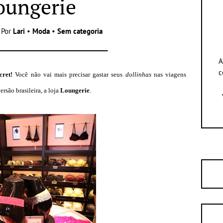
oungerie
 Por
Lari
•
Moda
•
Sem categoria
A
c
cret!
Você não vai mais precisar gastar seus
dollinhas
nas viagens
rsão brasileira, a loja
Loungerie
.