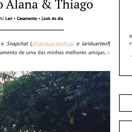
 Alana & Thiago
Por
Lari
•
Casamento
•
Look do dia
A
e
Snapchat
(
@lariduarteoficial
e lariduarteof
)
c
samento de uma das minhas melhores amigas,
o