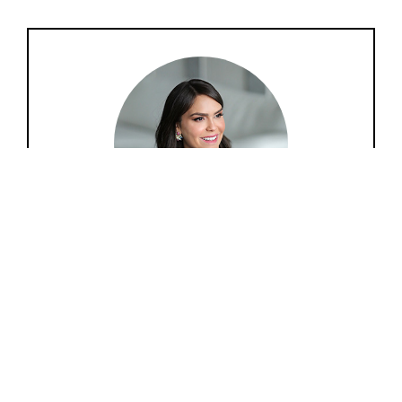
Lari Duarte
Aqui é um espaço entre amigas para
compartilharmos nossas ideias sobre moda, beleza,
comportamento, viagem, tudo que só nós mulheres
amamos.