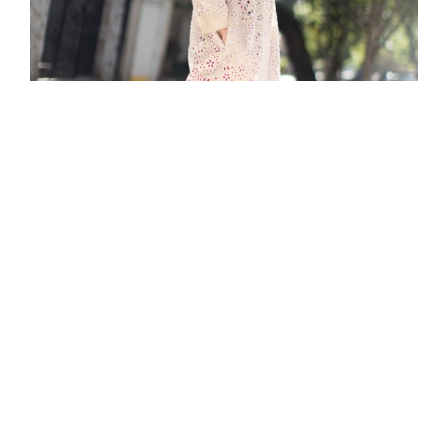
Assim,
fica meu conselho para essa quarta
chuvosa
,
não existem regras no mundo da moda