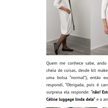
Quem me conhece sabe, ando i
cheia de coisas, desde kit mak
uma bolsa “normal”), então e
respondi, “Obrigada, pois é ca
surpresa ela responde:
“não! Es
Céline luggage linda dela”
e a am