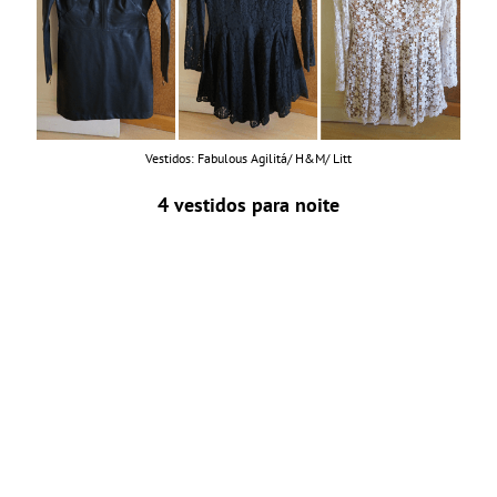
Vestidos: Fabulous Agilitá/ H&M/ Litt
4 vestidos para noite
Não tem peça de roupa mais prática do que
vestido
, né? Só colocar e estamos arrumadas para
sair. Assim, resolvi tirar do armário esses modelos
que eu adoro e que são bem invernal.
OBS:
só está faltando um modelo na montagem
que vou buscar no armarinho amanhã. Juro que
sei contar hahaha.