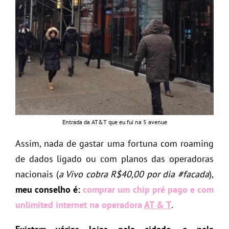
Entrada da AT&T que eu fui na 5 avenue
Assim, nada de gastar uma fortuna com roaming
de dados ligado ou com planos das operadoras
nacionais (
a Vivo cobra R$40,00 por dia #facada
),
meu conselho é:
comprar um chip pré pago e com
unlimited internet na operadora
AT & T
.