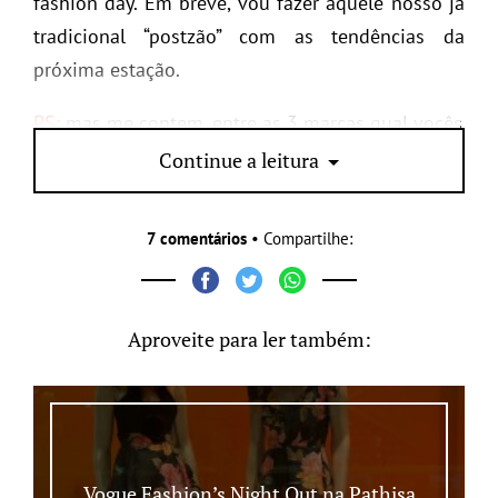
fashion day. Em breve, vou fazer aquele nosso já
tradicional “postzão” com as tendências da
próxima estação.
PS:
mas me contem, entre as 3 marcas qual vocês
gostaram mais?
Continue a leitura
7 comentários
• Compartilhe:
Aproveite para ler também:
Vogue Fashion’s Night Out na Pathisa