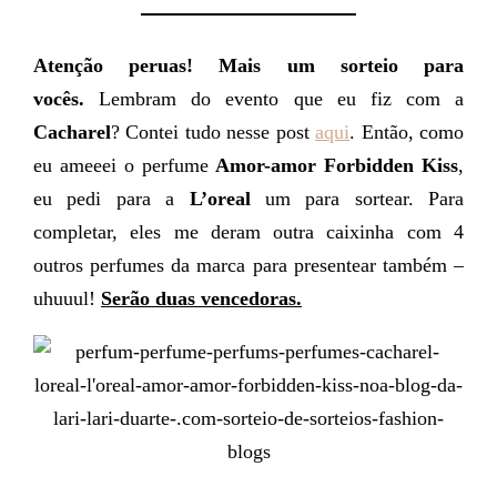
Atenção peruas! Mais um sorteio para
vocês.
Lembram do evento que eu fiz com a
Cacharel
? Contei tudo nesse post
aqui
. Então, como
eu ameeei o perfume
Amor-amor Forbidden Kiss
,
eu pedi para a
L’oreal
um para sortear. Para
completar, eles me deram outra caixinha com 4
outros perfumes da marca para presentear também –
uhuuul!
S
e
rão duas vencedoras.