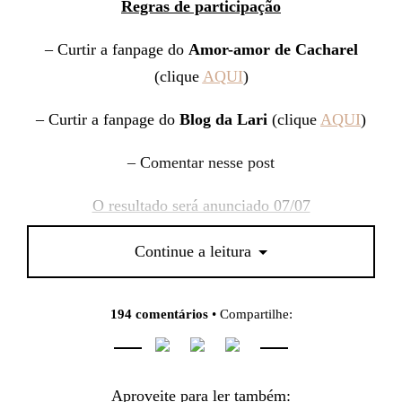
Regras de participação
– Curtir a fanpage do
Amor-amor de Cacharel
(clique
AQUI
)
– Curtir a fanpage do
Blog da Lari
(clique
AQUI
)
– Comentar nesse post
O resultado será anunciado 07/07
Boa sorte para todas!!!!! =)
Continue a leitura
194 comentários
• Compartilhe:
Aproveite para ler também: