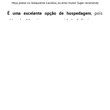
Meus pratos no restaurante Candille, eu amei muito! Super recomendo
É uma excelente opção de hospedagem
, pois
além de
Mougins
ser uma cidade fofíssima pra
conhecer e passear, está muito perto das
principais cidades do sul. Ah! E também foi nela
que
Picasso
passou os últimos anos de sua vida.