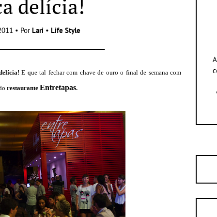
a delícia!
2011 • Por
Lari
•
Life Style
A
c
delícia!
E que tal fechar com chave de ouro o final de semana com
Entretapas
 do
restaurante
.