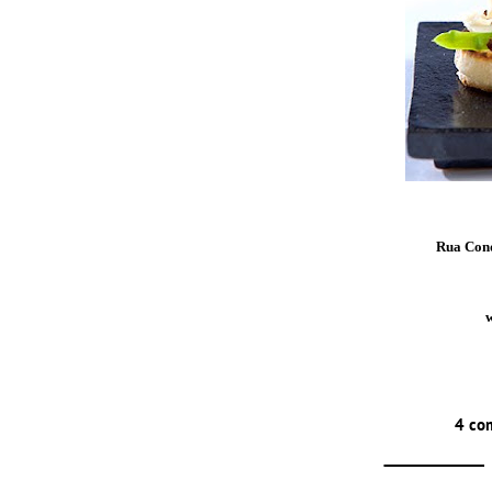
Rua Cond
w
4 co