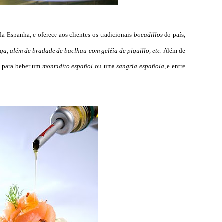
da Espanha, e oferece aos clientes os tradicionais
bocadillos
do país
,
ga, além de bradade de baclhau com geléia de piquillo, etc.
Além de
a para beber um
montadito español
ou uma
sangría española
, e entre