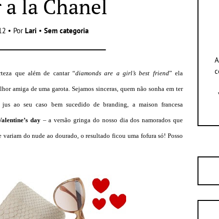
a la Chanel
12 • Por
Lari
•
Sem categoria
A
c
rteza que além de cantar “
diamonds are a girl’s best friend
” ela
lhor amiga de uma garota. Sejamos sinceras, quem não sonha em ter
jus ao seu caso bem sucedido de branding, a maison francesa
alentine’s day
– a versão gringa do nosso dia dos namorados que
 variam do nude ao dourado, o resultado ficou uma fofura só! Posso