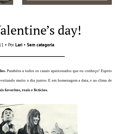
alentine’s day!
11 • Por
Lari
•
Sem categoria
dos.
Parabéns a todos os casais apaixonados que eu conheço! Espero
oveitando muito o dia juntos. E em homenagem a data, e ao clima de
s favoritos, reais e fictícios.