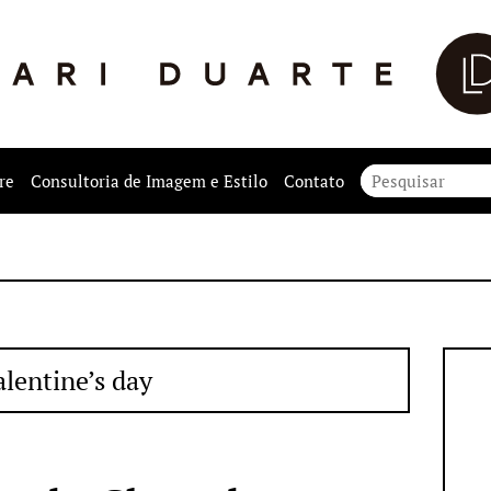
re
Consultoria de Imagem e Estilo
Contato
alentine’s day